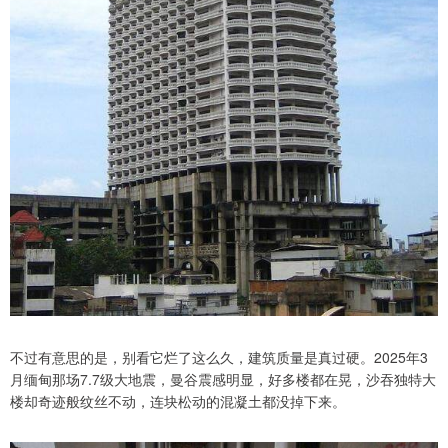
不过有意思的是，别看它烂了这么久，建筑质量是真过硬。2025年3
月缅甸那场7.7级大地震，曼谷震感明显，好多楼都在晃，沙吞独特大
楼却奇迹般纹丝不动，连块松动的混凝土都没掉下来。