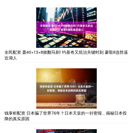
全民配资 轰40+13+8掀翻马刺! 约基奇又统治关键时刻 豪取8连胜逼
近湖人
钱掌柜配资 日本骗了世界76年？日本天皇的一封密报，揭秘日本投
降的真实原因