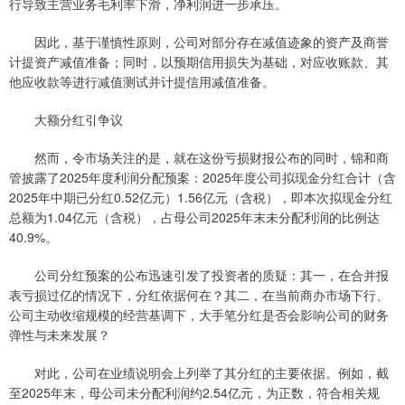
行导致主营业务毛利率下滑，净利润进一步承压。
因此，基于谨慎性原则，公司对部分存在减值迹象的资产及商誉
计提资产减值准备；同时，以预期信用损失为基础，对应收账款、其
他应收款等进行减值测试并计提信用减值准备。
大额分红引争议
然而，令市场关注的是，就在这份亏损财报公布的同时，锦和商
管披露了2025年度利润分配预案：2025年度公司拟现金分红合计（含
2025年中期已分红0.52亿元）1.56亿元（含税），即本次拟现金分红
总额为1.04亿元（含税），占母公司2025年末未分配利润的比例达
40.9%。
公司分红预案的公布迅速引发了投资者的质疑：其一，在合并报
表亏损过亿的情况下，分红依据何在？其二，在当前商办市场下行、
公司主动收缩规模的经营基调下，大手笔分红是否会影响公司的财务
弹性与未来发展？
对此，公司在业绩说明会上列举了其分红的主要依据。例如，截
至2025年末，母公司未分配利润约2.54亿元，为正数，符合相关规