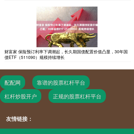
财富家 保险预订利率下调潮起，长久期国债配置价值凸显，30年国
债ETF（511090）规模持续增长
配配网
靠谱的股票杠杆平台
杠杆炒股开户
正规的股票杠杆平台
友情链接：