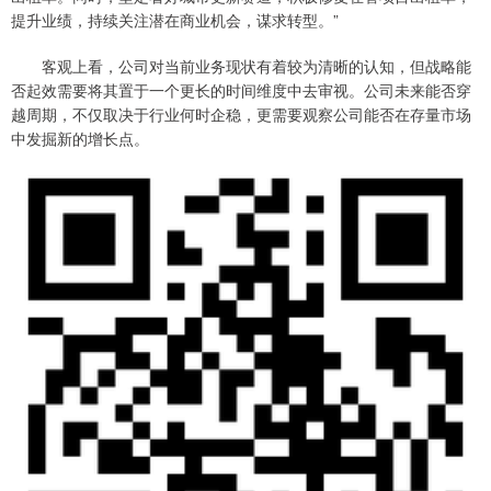
提升业绩，持续关注潜在商业机会，谋求转型。”
客观上看，公司对当前业务现状有着较为清晰的认知，但战略能
否起效需要将其置于一个更长的时间维度中去审视。公司未来能否穿
越周期，不仅取决于行业何时企稳，更需要观察公司能否在存量市场
中发掘新的增长点。