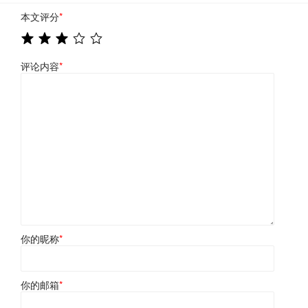
本文评分
*
评论内容
*
你的昵称
*
你的邮箱
*