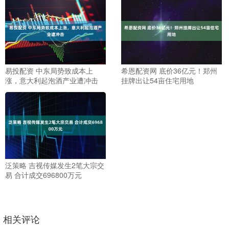
易投配资 中东局势致成本上
希恩配资网 底价36亿元！郑州
涨，意大利起泡酒产业遭冲击
挂牌出让54亩住宅用地
泛策略 吉视传媒发生2笔大宗交
易 合计成交696800万元
相关评论