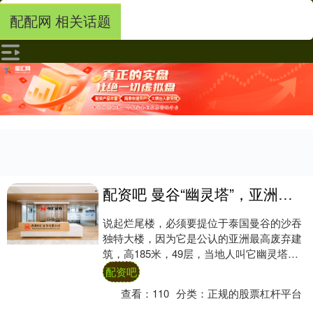
配配网 相关话题
配资吧 曼谷“幽灵塔”，亚洲第一高废弃楼！死过人、拍过鬼片
说起烂尾楼，必须要提位于泰国曼谷的沙吞
独特大楼，因为它是公认的亚洲最高废弃建
筑，高185米，49层，当地人叫它幽灵塔！
该楼的故事得从1990年讲起。那时候泰国....
配资吧
查看：
110
分类：
正规的股票杠杆平台