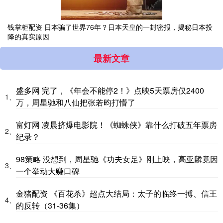
钱掌柜配资 日本骗了世界76年？日本天皇的一封密报，揭秘日本投
降的真实原因
最新文章
盛多网 完了，《年会不能停2！》点映5天票房仅2400
1、
万，周星驰和八仙把张若昀打懵了
富灯网 凌晨挤爆电影院！《蜘蛛侠》靠什么打破五年票房
2、
纪录？
98策略 没想到，周星驰《功夫女足》刚上映，高亚麟竟因
3、
一个举动大赚口碑
金猪配资 《百花杀》超点大结局：太子的临终一搏、信王
4、
的反转（31-36集）