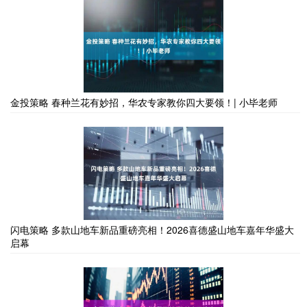
金投策略 春种兰花有妙招，华农专家教你四大要领！| 小毕老师
闪电策略 多款山地车新品重磅亮相！2026喜德盛山地车嘉年华盛大
启幕