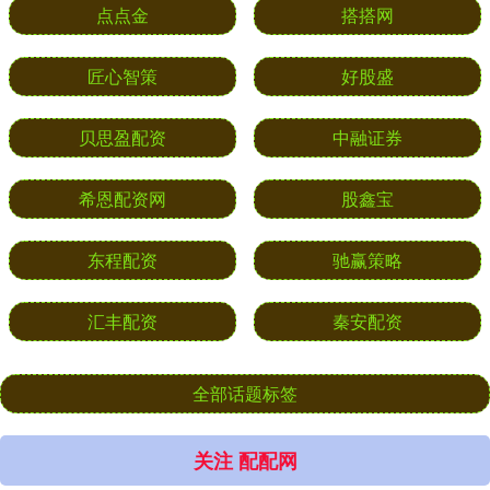
点点金
搭搭网
匠心智策
好股盛
贝思盈配资
中融证券
希恩配资网
股鑫宝
东程配资
驰赢策略
汇丰配资
秦安配资
全部话题标签
关注 配配网