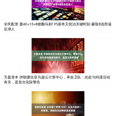
全民配资 轰40+13+8掀翻马刺! 约基奇又统治关键时刻 豪取8连胜逼
近湖人
天盈资本 伊朗袭击亚马逊云计算中心，革命卫队：此处与间谍活动
有关，是首次实际警告