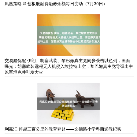
凤凰策略 科创板股融资融券余额每日变动（7月30日）
交易鑫优配 伊朗、胡塞武装、黎巴嫩真主党同步袭击以色列，画面
曝光：胡塞武装远程无人机侵入埃拉特上空，黎巴嫩真主党导弹击中
以军坦克并引发大火
利赢汇 跨越三百公里的教育奔赴——文德路小学粤西送教纪实