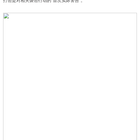
打击是对相关袭击行动的"首次实际警告"。