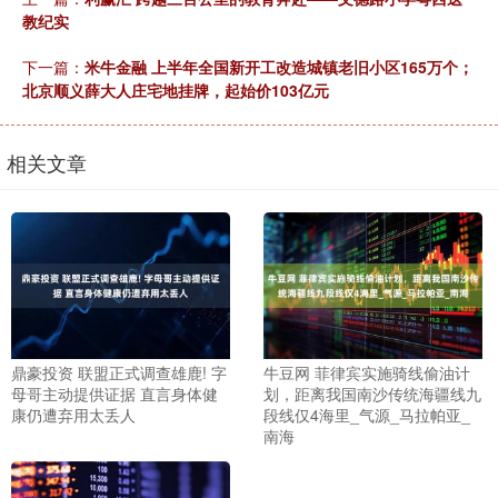
教纪实
下一篇：
米牛金融 上半年全国新开工改造城镇老旧小区165万个；
北京顺义薛大人庄宅地挂牌，起始价103亿元
相关文章
鼎豪投资 联盟正式调查雄鹿! 字
牛豆网 菲律宾实施骑线偷油计
母哥主动提供证据 直言身体健
划，距离我国南沙传统海疆线九
康仍遭弃用太丢人
段线仅4海里_气源_马拉帕亚_
南海