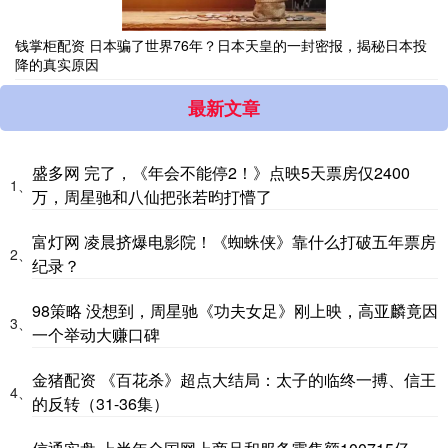
钱掌柜配资 日本骗了世界76年？日本天皇的一封密报，揭秘日本投
降的真实原因
最新文章
盛多网 完了，《年会不能停2！》点映5天票房仅2400
1、
万，周星驰和八仙把张若昀打懵了
富灯网 凌晨挤爆电影院！《蜘蛛侠》靠什么打破五年票房
2、
纪录？
98策略 没想到，周星驰《功夫女足》刚上映，高亚麟竟因
3、
一个举动大赚口碑
金猪配资 《百花杀》超点大结局：太子的临终一搏、信王
4、
的反转（31-36集）