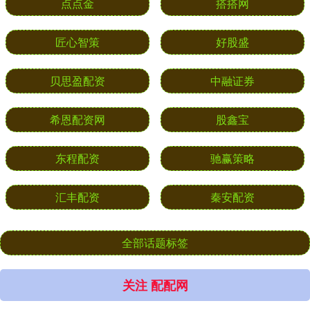
点点金
搭搭网
匠心智策
好股盛
贝思盈配资
中融证券
希恩配资网
股鑫宝
东程配资
驰赢策略
汇丰配资
秦安配资
全部话题标签
关注 配配网