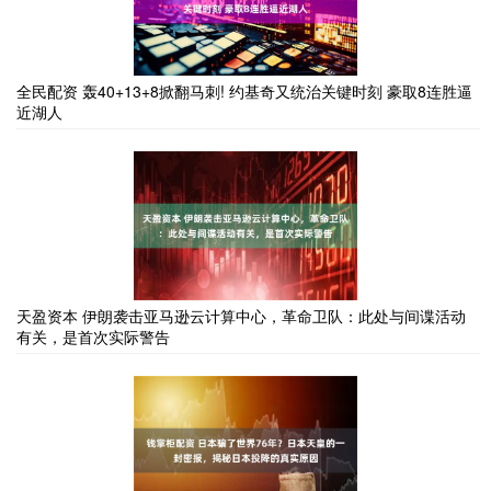
全民配资 轰40+13+8掀翻马刺! 约基奇又统治关键时刻 豪取8连胜逼
近湖人
天盈资本 伊朗袭击亚马逊云计算中心，革命卫队：此处与间谍活动
有关，是首次实际警告