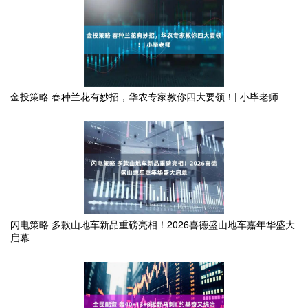
金投策略 春种兰花有妙招，华农专家教你四大要领！| 小毕老师
闪电策略 多款山地车新品重磅亮相！2026喜德盛山地车嘉年华盛大
启幕