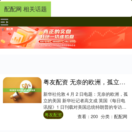
配配网 相关话题
粤友配资 无奈的欧洲，孤立的美国
新华社伦敦 4 月 2 日电题：无奈的欧洲，孤
立的美国 新华社记者高文成 英国《每日电
讯报》1 日刊载对美国总统特朗普的专访文
章说，在北约盟友拒绝帮助打击伊朗后....
粤友配资
查看：
200
分类：
配配网