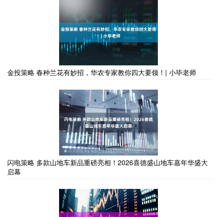
金投策略 春种兰花有妙招，华农专家教你四大要领！| 小毕老师
闪电策略 多款山地车新品重磅亮相！2026喜德盛山地车嘉年华盛大
启幕