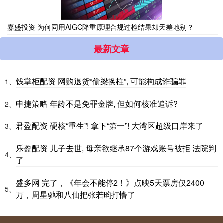
嘉盛投资 为何同用AIGC降重原理合规过检结果却天差地别？
最新文章
钱掌柜配资 网购退货“偷梁换柱”, 可能构成诈骗罪
1、
申捷策略 年龄不是免罪金牌, 但如何核准追诉?
2、
君盈配资 硬核“重生”! 拿下“第一”! 大湾区超级口岸来了
3、
乐盈配资 儿子去世, 母亲欲继承87个游戏账号被拒 法院判
4、
了
盛多网 完了，《年会不能停2！》点映5天票房仅2400
5、
万，周星驰和八仙把张若昀打懵了