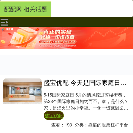
配配网 相关话题
盛宝优配 今天是国际家庭日，“我的家真可爱！”
5·15国际家庭日 5月的清风掠过骑楼街巷，
第33个国际家庭日如约而至。家，是什么？
家，是烟火里的小幸福。一粥一饭藏温柔，
三餐四季皆心安。 阿妈在厨房叮叮当当....
盛宝优配
查看：
193
分类：
靠谱的股票杠杆平台