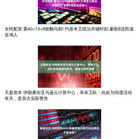
全民配资 轰40+13+8掀翻马刺! 约基奇又统治关键时刻 豪取8连胜逼
近湖人
天盈资本 伊朗袭击亚马逊云计算中心，革命卫队：此处与间谍活动
有关，是首次实际警告