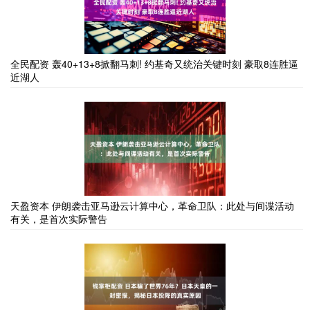
全民配资 轰40+13+8掀翻马刺! 约基奇又统治关键时刻 豪取8连胜逼
近湖人
天盈资本 伊朗袭击亚马逊云计算中心，革命卫队：此处与间谍活动
有关，是首次实际警告