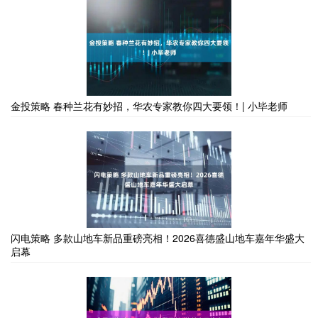
金投策略 春种兰花有妙招，华农专家教你四大要领！| 小毕老师
闪电策略 多款山地车新品重磅亮相！2026喜德盛山地车嘉年华盛大
启幕