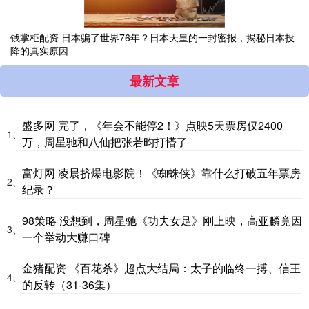
钱掌柜配资 日本骗了世界76年？日本天皇的一封密报，揭秘日本投
降的真实原因
最新文章
盛多网 完了，《年会不能停2！》点映5天票房仅2400
1、
万，周星驰和八仙把张若昀打懵了
富灯网 凌晨挤爆电影院！《蜘蛛侠》靠什么打破五年票房
2、
纪录？
98策略 没想到，周星驰《功夫女足》刚上映，高亚麟竟因
3、
一个举动大赚口碑
金猪配资 《百花杀》超点大结局：太子的临终一搏、信王
4、
的反转（31-36集）