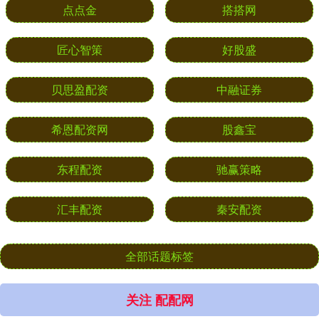
点点金
搭搭网
匠心智策
好股盛
贝思盈配资
中融证券
希恩配资网
股鑫宝
东程配资
驰赢策略
汇丰配资
秦安配资
全部话题标签
关注 配配网