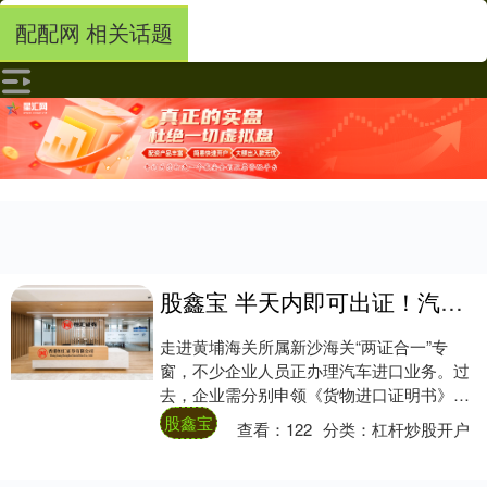
配配网 相关话题
股鑫宝 半天内即可出证！汽车进口“两证合一”改革驱动通关质效双升
走进黄埔海关所属新沙海关“两证合一”专
窗，不少企业人员正办理汽车进口业务。过
去，企业需分别申领《货物进口证明书》和
《进口机动车辆随车检验单》，流程较繁
股鑫宝
查看：
122
分类：
杠杆炒股开户
琐、等待时....