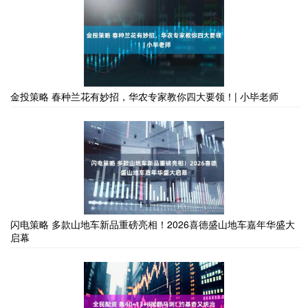
金投策略 春种兰花有妙招，华农专家教你四大要领！| 小毕老师
闪电策略 多款山地车新品重磅亮相！2026喜德盛山地车嘉年华盛大
启幕