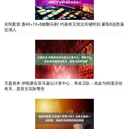
全民配资 轰40+13+8掀翻马刺! 约基奇又统治关键时刻 豪取8连胜逼
近湖人
天盈资本 伊朗袭击亚马逊云计算中心，革命卫队：此处与间谍活动
有关，是首次实际警告