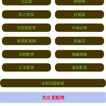
点点金
搭搭网
匠心智策
好股盛
贝思盈配资
中融证券
希恩配资网
股鑫宝
东程配资
驰赢策略
汇丰配资
秦安配资
全部话题标签
关注 配配网