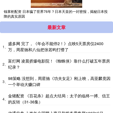
钱掌柜配资 日本骗了世界76年？日本天皇的一封密报，揭秘日本投
降的真实原因
最新文章
盛多网 完了，《年会不能停2！》点映5天票房仅2400
1、
万，周星驰和八仙把张若昀打懵了
富灯网 凌晨挤爆电影院！《蜘蛛侠》靠什么打破五年票房
2、
纪录？
98策略 没想到，周星驰《功夫女足》刚上映，高亚麟竟因
3、
一个举动大赚口碑
金猪配资 《百花杀》超点大结局：太子的临终一搏、信王
4、
的反转（31-36集）