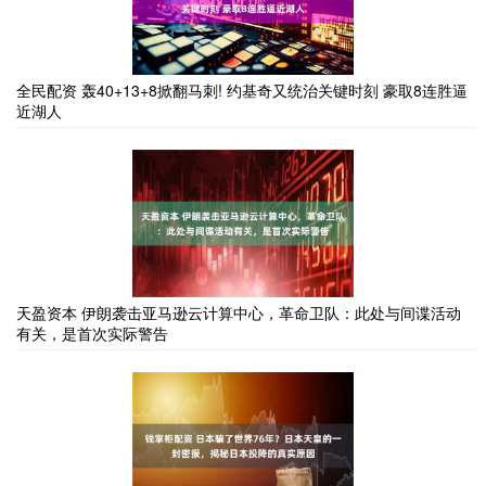
全民配资 轰40+13+8掀翻马刺! 约基奇又统治关键时刻 豪取8连胜逼
近湖人
天盈资本 伊朗袭击亚马逊云计算中心，革命卫队：此处与间谍活动
有关，是首次实际警告