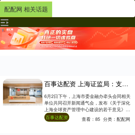
配配网 相关话题
百事达配资 上海证监局：支持资管机构开展跨境业务，丰富产品的全球资产配置
6月2日下午，上海市委金融办牵头会同相关
单位共同召开新闻通气会，发布《关于深化
上海全球资产管理中心建设的若干意见》
（以下简称《若干意见》）并作政策解读。
百事达配资
查看：
85
分类：
配配网
中国证监....