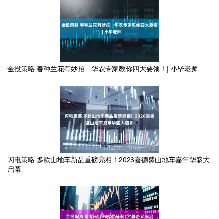
金投策略 春种兰花有妙招，华农专家教你四大要领！| 小毕老师
闪电策略 多款山地车新品重磅亮相！2026喜德盛山地车嘉年华盛大
启幕