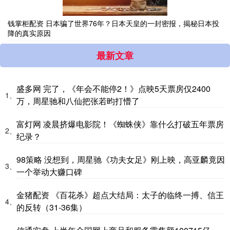
钱掌柜配资 日本骗了世界76年？日本天皇的一封密报，揭秘日本投
降的真实原因
最新文章
盛多网 完了，《年会不能停2！》点映5天票房仅2400
1、
万，周星驰和八仙把张若昀打懵了
富灯网 凌晨挤爆电影院！《蜘蛛侠》靠什么打破五年票房
2、
纪录？
98策略 没想到，周星驰《功夫女足》刚上映，高亚麟竟因
3、
一个举动大赚口碑
金猪配资 《百花杀》超点大结局：太子的临终一搏、信王
4、
的反转（31-36集）