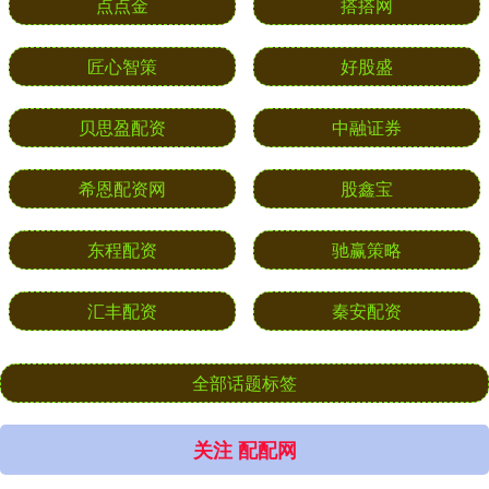
点点金
搭搭网
匠心智策
好股盛
贝思盈配资
中融证券
希恩配资网
股鑫宝
东程配资
驰赢策略
汇丰配资
秦安配资
全部话题标签
关注 配配网