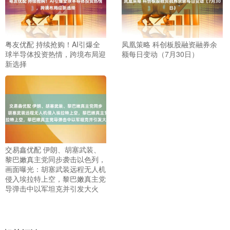
粤友优配 持续抢购！AI引爆全
凤凰策略 科创板股融资融券余
球半导体投资热情，跨境布局迎
额每日变动（7月30日）
新选择
交易鑫优配 伊朗、胡塞武装、
黎巴嫩真主党同步袭击以色列，
画面曝光：胡塞武装远程无人机
侵入埃拉特上空，黎巴嫩真主党
导弹击中以军坦克并引发大火