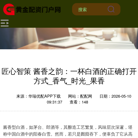
匠心智策 酱香之韵：一杯白酒的正确打开
方式_香气_时光_果香
来源：华瑞优配APP下载
网站：配配网
日期：2026-05-10
09:31:37
查看：148
酱香型白酒，如茅台、郎酒等，其酿造工艺繁复，风味层次深邃，堪
称中国白酒中的阳春白雪。然而，若只是囫囵吞下，便辜负了它从高