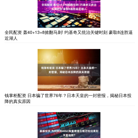
全民配资 轰40+13+8掀翻马刺! 约基奇又统治关键时刻 豪取8连胜逼
近湖人
钱掌柜配资 日本骗了世界76年？日本天皇的一封密报，揭秘日本投
降的真实原因