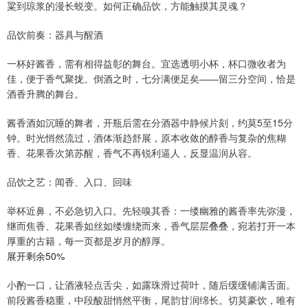
粱到琼浆的漫长蜕变。如何正确品饮，方能触摸其灵魂？
品饮前奏：器具与醒酒
一杯好酱香，需有相得益彰的舞台。宜选透明小杯，杯口微收者为
佳，便于香气聚拢。倒酒之时，七分满便足矣——留三分空间，恰是
酒香升腾的舞台。
酱香酒如沉睡的舞者，开瓶后需在分酒器中静候片刻，约莫5至15分
钟。时光悄然流过，酒体渐趋舒展，原本收敛的醇香与复杂的焦糊
香、花果香次第苏醒，香气不再锐利逼人，反显温润从容。
品饮之艺：闻香、入口、回味
举杯近鼻，不必急切入口。先轻嗅其香：一缕幽雅的酱香率先弥漫，
继而焦香、花果香如丝如缕缠绕而来，香气层层叠叠，宛若打开一本
厚重的古籍，每一页都是岁月的醇厚。
展开剩余50%
小酌一口，让酒液轻点舌尖，如露珠滑过荷叶，随后缓缓铺满舌面。
前段酱香稳重，中段酸甜悄然平衡，尾韵甘润绵长。切莫豪饮，唯有