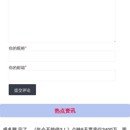
你的昵称
*
你的邮箱
*
提交评论
热点资讯
盛多网 完了，《年会不能停2！》点映5天票房仅2400万，周