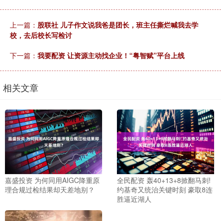
上一篇：
股联社 儿子作文说我爸是团长，班主任撕烂喊我去学
校，去后校长写检讨
下一篇：
我要配资 让资源主动找企业！“粤智赋”平台上线
相关文章
嘉盛投资 为何同用AIGC降重原
全民配资 轰40+13+8掀翻马刺!
理合规过检结果却天差地别？
约基奇又统治关键时刻 豪取8连
胜逼近湖人