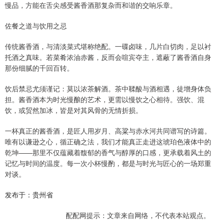
慢品，方能在舌尖感受酱香酒那复杂而和谐的交响乐章。
佐餐之道与饮用之忌
传统酱香酒，与清淡菜式堪称绝配。一碟卤味，几片白切肉，足以衬
托酒之真味。若菜肴浓油赤酱，反而会喧宾夺主，遮蔽了酱香酒自身
那份细腻的千回百转。
饮后禁忌尤须谨记：莫以浓茶解酒。茶中鞣酸与酒相遇，徒增身体负
担。酱香酒本为时光慢酿的艺术，更需以慢饮之心相待。强饮、混
饮，或贸然加冰，皆是对其风骨的无情折损。
一杯真正的酱香酒，是匠人用岁月、高粱与赤水河共同谱写的诗篇。
唯有以谦逊之心，循正确之法，我们才能真正走进这琥珀色液体中的
乾坤——那里不仅蕴藏着馥郁的香气与醇厚的口感，更承载着风土的
记忆与时间的温度。每一次小杯慢酌，都是与时光与匠心的一场郑重
对谈。
发布于：贵州省
配配网提示：文章来自网络，不代表本站观点。