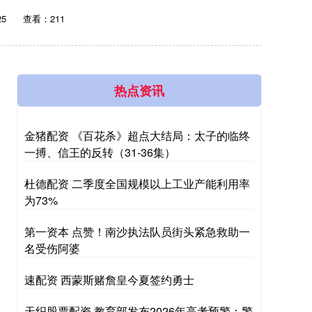
25
查看：211
热点资讯
金猪配资 《百花杀》超点大结局：太子的临终
一搏、信王的反转（31-36集）
杜德配资 二季度全国规模以上工业产能利用率
为73%
第一资本 点赞！南沙执法队员街头紧急救助一
名受伤阿婆
速配资 西蒙斯赌詹皇今夏签约勇士
天织股票配资 教育部发布2026年高考预警：警