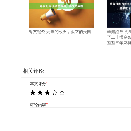
粤友配资 无奈的欧洲，孤立的美国
華鑫證券 党
了二十根金
整整三年麻
相关评论
本文评分
*
评论内容
*