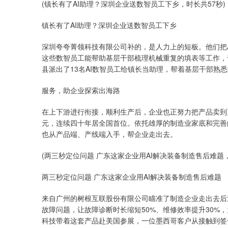
(镇长有了AI助理？深圳企业送数智员工下乡，时长共57秒)
镇长有了AI助理？深圳企业送数智员工下乡
深圳夸夸菁领科技有限公司补的，是人力上的短板。他们把
这些数智员工能帮助基层干部梳理机械重复的填表等工作，
县派出了13名AI数智员工给镇长当助理，帮着基层干部熟
服务，助企业探索出海路
在上下游进行衔接，顺利生产后，企业也正努力把产品卖到更
元，连续四十年居全国首位。依托雄厚的制造业家底和完善
也从产品端、产线端入手，帮企业走出去。
(两三秒定位问题 广东这家企业用AI解决装备制造售后难题，
两三秒定位问题 广东这家企业用AI解决装备制造售后难题
来自广州的树根互联股份有限公司瞄准了制造企业走出去后
故障问题，让故障诊断时长缩短50%、维修效率提升30%
科技带着这套产品赴美国参展，一位墨西哥客户从接触到签