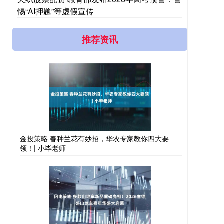
惕“AI押题”等虚假宣传
推荐资讯
金投策略 春种兰花有妙招，华农专家教你四大要
领！| 小毕老师