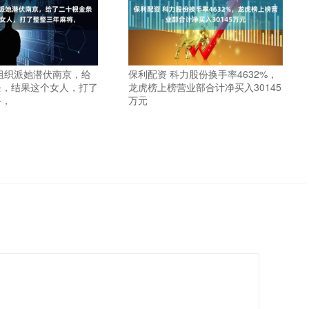
组织派她潜伏南京，给
保利配资 科力股份换手率4632%，
条，结果这个女人，打了
龙虎榜上榜营业部合计净买入30145
将，
万元