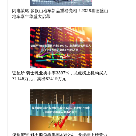
闪电策略 多款山地车新品重磅亮相！2026喜德盛山
地车嘉年华盛大启幕
证配所 骑士乳业换手率3397%，龙虎榜上机构买入
71145万元，卖出67419万元
保利配资 科力股份换手率4632%，龙虎榜上榜营业